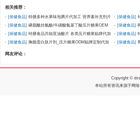
相关推荐：
[
保健食品
]
特膳多种水果味泡腾片代加工 营养素补充剂片
[
保健食品
]
剂贴牌定
贴牌代加工
[
保健食品
]
磷脂酰丝氨酸/牛磺酸氨基丁酸压片糖果OEM
[
保健食品
]
贴牌代加工厂
下奶膏代加
[
保健食品
]
特膳食品共轭亚油酸片 各类压片糖果贴牌代加
[
保健食品
]
工厂家
血膏代加工
[
保健食品
]
胸腺蛋白肽片剂_压片糖果ODM贴牌定制代加
[
保健食品
]
工 免费寄样
片糖果代加
网友评论：
Copyright ©
本站所有资讯来源于网络