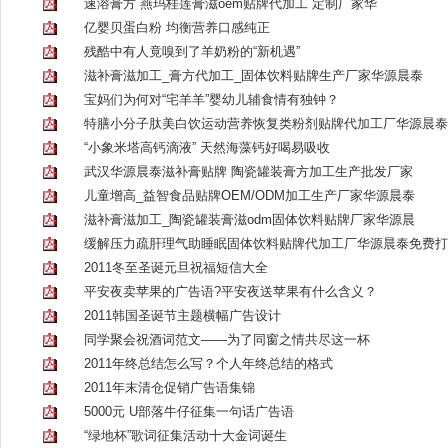
速溶膏方 燕玛桂莲膏滋oem贴牌代加工 定制厂家华
亿婴贝蛋白粉 均衡营养口感纯正
残酷中有人竟嗅到了羊奶粉的“新机遇”
滋补膏滋加工_膏方代加工_固体饮料贴牌生产厂家华源晨泰
宝妈们为何对“宅羊羊”婴幼儿辅食情有独钟？
特膳小分子肽美白饮运动营养恢复类粉剂贴牌代加工厂华源晨泰
“小象米塔高钙滴液” 天然海藻钙好喝易吸收
武汉华源晨泰滋补膏贴牌 陶瓷罐装膏方加工生产批发厂家
儿童增高_益智食品贴牌OEM/ODM加工生产厂家华源晨泰
滋补膏滋加工_陶瓷罐装膏滋odm固体饮料贴牌厂家华源晨
缓解压力疏肝理气助睡眠固体饮料贴牌代加工厂华源晨泰免费打
2011冬至圣诞元旦祝福短信大全
平安夜卖苹果的广告语?平安夜送苹果有什么含义？
2011韩国圣诞节主题横幅广告设计
同学聚会祝酒词范文——为了同窗之情共尽这一杯
2011年终总结怎么写？个人年终总结的格式
2011年末清仓促销广告语集锦
5000元 U部落牛仔征集一句话广告语
“绿地杯”歌词征集活动十大金词诞生