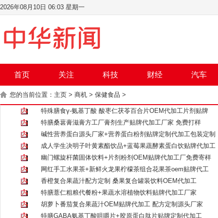
2026年08月10日 06:03 星期一
首页
关注
科技
财经
汽车
您的当前位置：
主页
>
商机
>
保健食品
>
特殊膳食γ-氨基丁酸 酸枣仁茯苓百合片OEM代加工片剂贴牌
特膳桑葚膏滋膏方工厂膏剂生产贴牌代加工厂家 免费打样
碱性营养蛋白源头厂家+营养蛋白粉剂贴牌定制代加工包装定制
成人学生决明子叶黄素酯饮品+蓝莓果蔬酵素蛋白饮贴牌代加工
幽门螺旋杆菌固体饮料+片剂粉剂OEM贴牌代加工厂免费寄样
网红手工水果茶+新鲜火龙果柠檬茶组合花果茶oem贴牌代工
香橙复合果蔬汁配方定制 桑果复合罐装饮料OEM代加工
特膳薏仁粗粮代餐粉+果蔬水溶植物饮料贴牌代加工厂家
胡萝卜番茄复合果蔬汁OEM贴牌代加工 配方定制源头厂家
特膳GABA氨基丁酸咀嚼片+胶原蛋白肽片贴牌定制代加工