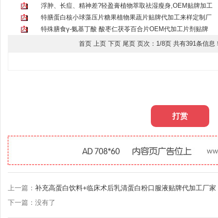
浮肿、长痘、精神差?轻盈膏植物萃取祛湿瘦身,OEM贴牌加工
特膳蛋白核小球藻压片糖果植物果蔬片贴牌代加工来样定制厂
特殊膳食γ-氨基丁酸 酸枣仁茯苓百合片OEM代加工片剂贴牌
首页 上页
下页
尾页
页次：1/8页 共有391条信息
打赏
上一篇：
补充高蛋白饮料+临床术后乳清蛋白粉口服液贴牌代加工厂家
下一篇：没有了