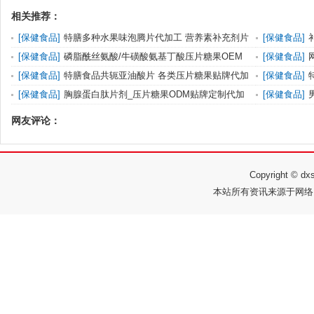
相关推荐：
[
保健食品
]
特膳多种水果味泡腾片代加工 营养素补充剂片
[
保健食品
]
剂贴牌定
贴牌代加工
[
保健食品
]
磷脂酰丝氨酸/牛磺酸氨基丁酸压片糖果OEM
[
保健食品
]
贴牌代加工厂
下奶膏代加
[
保健食品
]
特膳食品共轭亚油酸片 各类压片糖果贴牌代加
[
保健食品
]
工厂家
血膏代加工
[
保健食品
]
胸腺蛋白肽片剂_压片糖果ODM贴牌定制代加
[
保健食品
]
工 免费寄样
片糖果代加
网友评论：
Copyright ©
本站所有资讯来源于网络