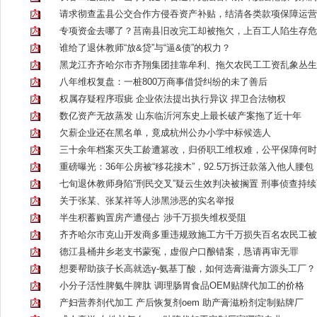
请求彻查盂县公交合作方侵吞资产补贴，结清各类款项保障运营
专项资金去哪了？莒南县旧改完工却被拖欠，上百工人陷生存危
谁给了退休教师“放&贷”与“逼&债”的权力？
黑龙江齐齐哈尔市齐翔集团挂靠牟利、拖欠农民工工资乱象丛生
八年维权复盘：一桩800万商事借贷纠纷的未了善后
权属存疑程序瑕疵 企业依法提出执行异议 捍卫合法物权
数亿资产无故蒸发 山东临沂河东史上最长破产案拖了近十年
欠薪企业还在黑名单，竟成杭州公办小学中标候选人
三十余年档案灭失工龄遭篡改，归侨职工维权难，公平保障何时
重磅曝光：36年公房被“移花接木”，92.5万拆迁款落入他人腰包
七旬退休教师身陷“刑民交叉”疑云生效判决被搁置 刑事侦查持
关于张某、张某祥等人涉黑涉恶的实名举报
半生积蓄购置房产遭侵占 涉千万损失维权受阻
齐齐哈尔市克山开发商多重违规致施工方千万损失百名农民工被
德江县桶井乡老支书蒙冤，虚假户口酿错案，恳请再审无罪
想要帮助孩子长高就选γ-氨基丁酸，如何选膏滋膏方源头工厂？
小分子活性脾氨牛脾肽 调理肠胃食品OEM贴牌代加工的价格
产妇营养剂代加工 产后恢复剂oem 助产膏滋粉剂定制贴牌厂