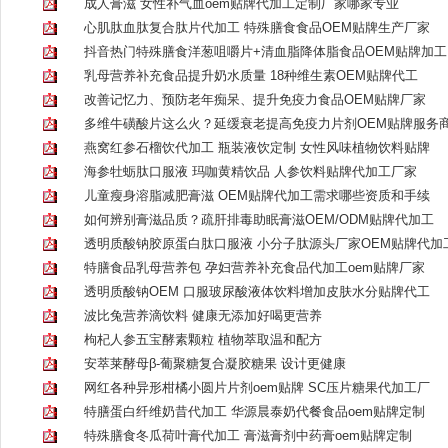
成人膏滋 女性补气血oem贴牌代加工定制厂家哪家专业
心肌肽血肽复合肽片代加工 特殊膳食食品OEM贴牌生产厂家
抖音热门特殊膳食洋葱咀嚼片+清血脂降体脂食品OEM贴牌加工
乳母营养补充食品提升奶水质量 18种维生素OEM贴牌代工
改善记忆力、预防老年痴呆、提升免疫力食品OEM贴牌厂家
多维牛磺酸片这么火？延缓衰老提高免疫力片剂OEM贴牌服务
燕窝红参石榴饮代加工 瓶装液饮定制 女性风味植物饮料贴牌
海参牡蛎肽口服液 玛咖黄精饮品 人参饮料贴牌代加工厂家
儿童瘦身溶脂减肥膏滋 OEM贴牌代加工需求哪些资质和手续
如何辨别膏滋品质？疏肝排毒助眠膏滋OEM/ODM贴牌代加工
透明质酸钠胶原蛋白肽口服液 小分子肽源头厂家OEM贴牌代加
特膳食品乳母营养包 孕妇营养补充食品代加工oem贴牌厂家
透明质酸钠OEM 口服玻尿酸液体饮料增加皮肤水分贴牌代工
波比兔营养滴饮料 健康无添加好喝更营养
枸杞人参五宝酵素颗粒 植物萃取温和配方
安萃莱酵母β-葡聚糖复合凝胶糖果 设计更健康
网红各种异形柑橘小圆片片剂oem贴牌 SC压片糖果代加工厂
特膳蛋白纤维奶昔代加工 华源晨泰奶代餐食品oem贴牌定制
特殊膳食冬瓜荷叶膏代加工 膏滋膏剂中药膏oem贴牌定制