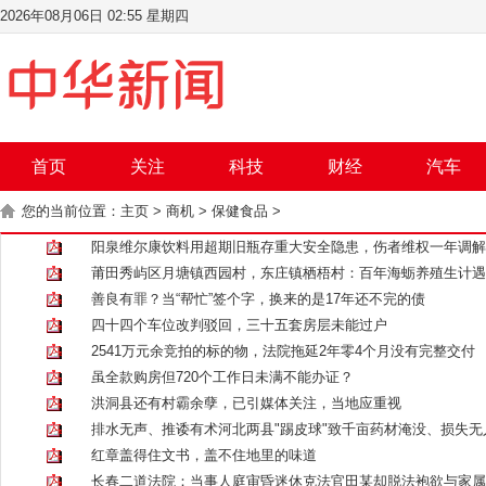
2026年08月06日 02:55 星期四
首页
关注
科技
财经
汽车
您的当前位置：
主页
>
商机
>
保健食品
>
阳泉维尔康饮料用超期旧瓶存重大安全隐患，伤者维权一年调解
莆田秀屿区月塘镇西园村，东庄镇栖梧村：百年海蛎养殖生计遇
善良有罪？当“帮忙”签个字，换来的是17年还不完的债
四十四个车位改判驳回，三十五套房层未能过户
2541万元余竞拍的标的物，法院拖延2年零4个月没有完整交付
虽全款购房但720个工作日未满不能办证？
洪洞县还有村霸余孽，已引媒体关注，当地应重视
排水无声、推诿有术河北两县"踢皮球"致千亩药材淹没、损失无
红章盖得住文书，盖不住地里的味道
长春二道法院：当事人庭审昏迷休克法官田某却脱法袍欲与家属